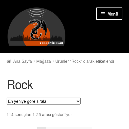
Dolaşıma
İçeriğe
Menü
geç
geç
Mağaza
Ana Sayfa
Mağaza
Ürünler “Rock” olarak etiketlendi
Rock
Rock
Blues
Opera
Klasik
En
114 sonuçtan 1-25 arası gösteriliyor
yeniye
göre