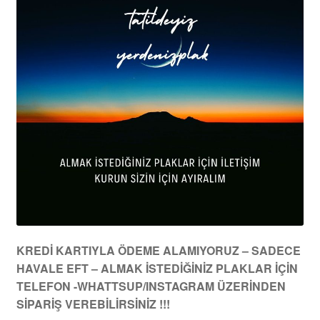
Yerli
Jazz
Metal
Diğer
2.el kitap
Albüm incelemeleri
HAKKIMIZDA
KREDİ KARTIYLA ÖDEME ALAMIYORUZ – SADECE
HAVALE EFT – ALMAK İSTEDİĞİNİZ PLAKLAR İÇİN
TELEFON -WHATTSUP/INSTAGRAM ÜZERİNDEN
SİPARİŞ VEREBİLİRSİNİZ !!!