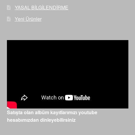
YASAL BİLGİLENDİRME
Yeni Ürünler
Satışta olan albüm kayıtlarımızı youtube
hesabımızdan dinleyebilirsiniz