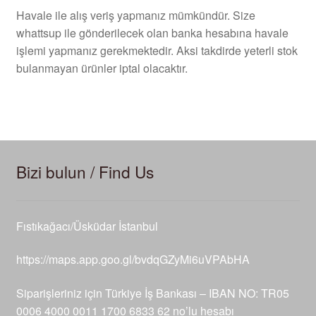
Havale ile alış veriş yapmanız mümkündür. Size
whattsup ile gönderilecek olan banka hesabına havale
işlemi yapmanız gerekmektedir. Aksi takdirde yeterli stok
bulanmayan ürünler iptal olacaktır.
Bizi bulun / Find Us
Fıstıkağacı/Üsküdar İstanbul
https://maps.app.goo.gl/bvdqGZyMi6uVPAbHA
Siparişleriniz için Türkiye İş Bankası – IBAN NO: TR05
0006 4000 0011 1700 6833 62 no’lu hesabı